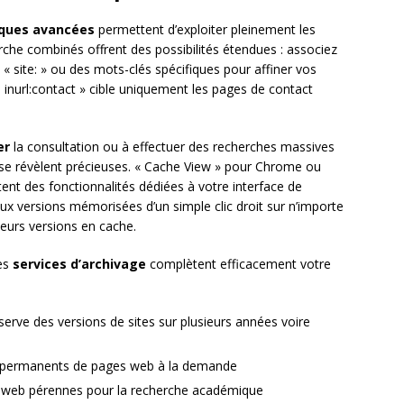
ques avancées
permettent d’exploiter pleinement les
he combinés offrent des possibilités étendues : associez
site: » ou des mots-clés spécifiques pour affiner vos
inurl:contact » cible uniquement les pages de contact
er
la consultation ou à effectuer des recherches massives
 se révèlent précieuses. « Cache View » pour Chrome ou
nt des fonctionnalités dédiées à votre interface de
ux versions mémorisées d’un simple clic droit sur n’importe
ieurs versions en cache.
res
services d’archivage
complètent efficacement votre
erve des versions de sites sur plusieurs années voire
s permanents de pages web à la demande
s web pérennes pour la recherche académique