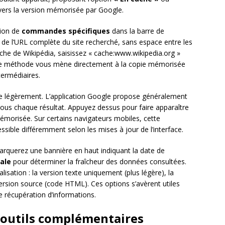
 vers la version mémorisée par Google.
tion de
commandes spécifiques
dans la barre de
 de l’URL complète du site recherché, sans espace entre les
ache de Wikipédia, saisissez « cache:www.wikipedia.org »
te méthode vous mène directement à la copie mémorisée
termédiaires.
ère légèrement. L’application Google propose généralement
 sous chaque résultat. Appuyez dessus pour faire apparaître
mémorisée. Sur certains navigateurs mobiles, cette
ssible différemment selon les mises à jour de l’interface.
arquerez une bannière en haut indiquant la date de
ale
pour déterminer la fraîcheur des données consultées.
isation : la version texte uniquement (plus légère), la
ersion source (code HTML). Ces options s’avèrent utiles
e récupération d’informations.
 outils complémentaires