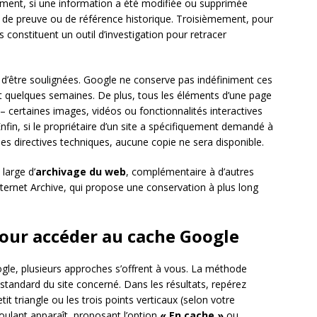
ment, si une information a été modifiée ou supprimée
r de preuve ou de référence historique. Troisièmement, pour
s constituent un outil d’investigation pour retracer
 d’être soulignées. Google ne conserve pas indéfiniment ces
t quelques semaines. De plus, tous les éléments d’une page
certaines images, vidéos ou fonctionnalités interactives
fin, si le propriétaire d’un site a spécifiquement demandé à
s directives techniques, aucune copie ne sera disponible.
large d’
archivage du web
, complémentaire à d’autres
ternet Archive, qui propose une conservation à plus long
our accéder au cache Google
le, plusieurs approches s’offrent à vous. La méthode
standard du site concerné. Dans les résultats, repérez
tit triangle ou les trois points verticaux (selon votre
roulant apparaît, proposant l’option
« En cache »
ou