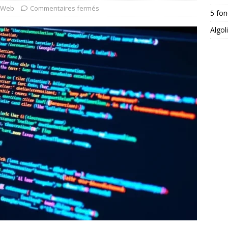
Web
Commentaires fermés
5 fon
Algol