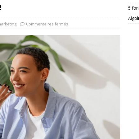
e
5 fon
Algol
arketing
Commentaires fermés