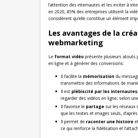
l’attention des internautes et les inciter à 
en 2020, 85% des entreprises utilisent la vidé
considèrent qu’elle constitue un élément imp
Les avantages de la cré
webmarketing
Le
format vidéo
présente plusieurs atouts po
en ligne et à générer des conversions:
Il facilite la
mémorisation
du message, 
transmettre des informations de maniè
Il est
plébiscité par les internautes
regarder des vidéos en ligne, selon un
Il favorise le
partage
sur les réseaux s
que les textes et images seuls, d’apr
Il permet de
raconter une histoire
et
ce qui renforce la fidélisation et l’att